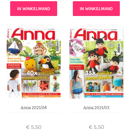
IN WINKELMAND
IN WINKELMAND
Anna 2021/04
Anna 2021/03
€
5,50
€
5,50