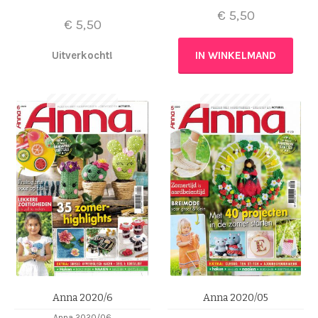
€
5,50
€
5,50
Uitverkocht!
IN WINKELMAND
Anna 2020/6
Anna 2020/05
Anna 2020/06