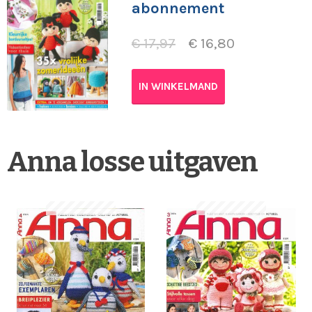
abonnement
€
17,97
€
16,80
IN WINKELMAND
Anna losse uitgaven