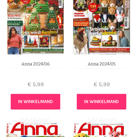
Anna 2024/06
Anna 2024/05
€
5,99
€
5,99
IN WINKELMAND
IN WINKELMAND