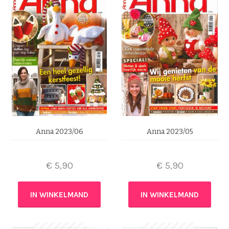
Anna 2023/06
Anna 2023/05
€
5,90
€
5,90
IN WINKELMAND
IN WINKELMAND