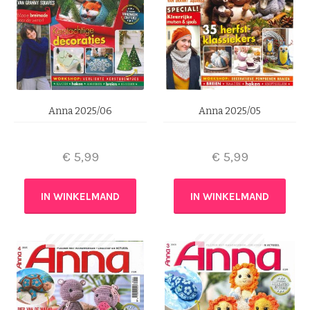
Anna 2025/06
Anna 2025/05
€
5,99
€
5,99
IN WINKELMAND
IN WINKELMAND