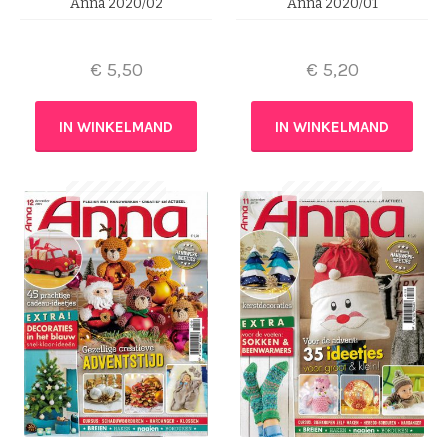
Anna 2020/02
Anna 2020/01
€
5,50
€
5,20
IN WINKELMAND
IN WINKELMAND