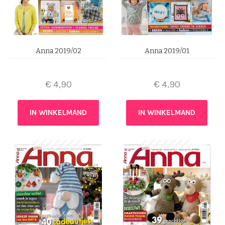
Anna 2019/02
Anna 2019/01
€
4,90
€
4,90
IN WINKELMAND
IN WINKELMAND