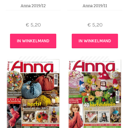
Anna 2019/12
Anna 2019/11
€
5,20
€
5,20
IN WINKELMAND
IN WINKELMAND