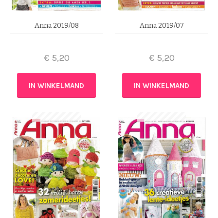
Anna 2019/08
Anna 2019/07
€
5,20
€
5,20
IN WINKELMAND
IN WINKELMAND