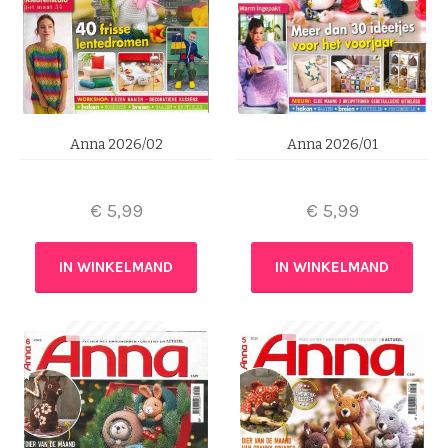
Anna 2026/02
Anna 2026/01
€
5,99
€
5,99
IN WINKELMAND
IN WINKELMAND