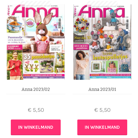
Anna 2023/02
Anna 2023/01
€
5,50
€
5,50
IN WINKELMAND
IN WINKELMAND