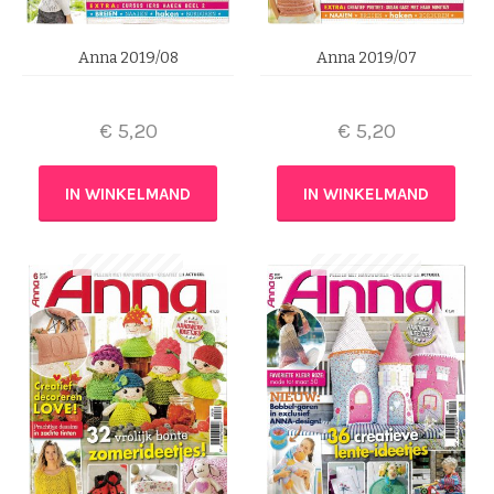
Anna 2019/08
Anna 2019/07
€
5,20
€
5,20
IN WINKELMAND
IN WINKELMAND