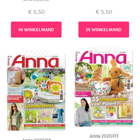
€
5,50
€
5,50
IN WINKELMAND
IN WINKELMAND
Anna 2020/03