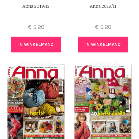
Anna 2019/12
Anna 2019/11
€
5,20
€
5,20
IN WINKELMAND
IN WINKELMAND