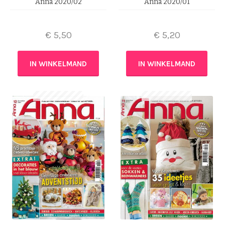
Anna 2020/02
Anna 2020/01
€
5,50
€
5,20
IN WINKELMAND
IN WINKELMAND