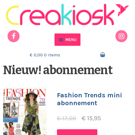
Ga door naar navigatie
Ga naar de inhoud
MENU
Home
€ 0,00
0 items
Nieuw! abonnement
Actueel
Mijn account
Fashion Trends mini
Winkelmand
abonnement
Contact
€
17,00
€
15,95