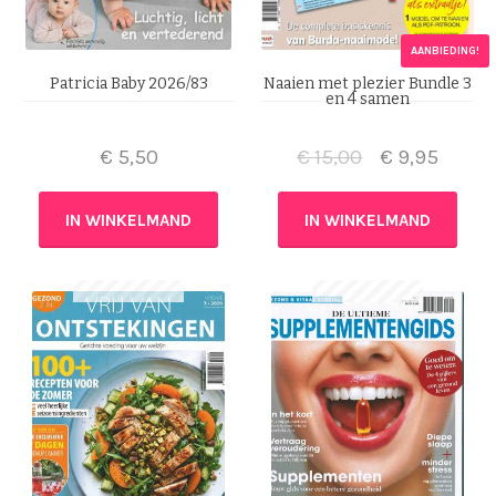
AANBIEDING!
Patricia Baby 2026/83
Naaien met plezier Bundle 3
en 4 samen
€
5,50
€
15,00
€
9,95
IN WINKELMAND
IN WINKELMAND