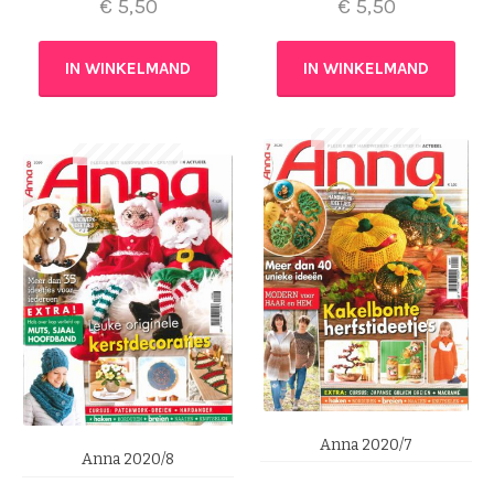
€
5,50
€
5,50
IN WINKELMAND
IN WINKELMAND
Anna 2020/7
Anna 2020/8