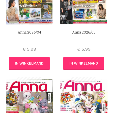
Anna 2026/04
Anna 2026/03
€
5,99
€
5,99
IN WINKELMAND
IN WINKELMAND