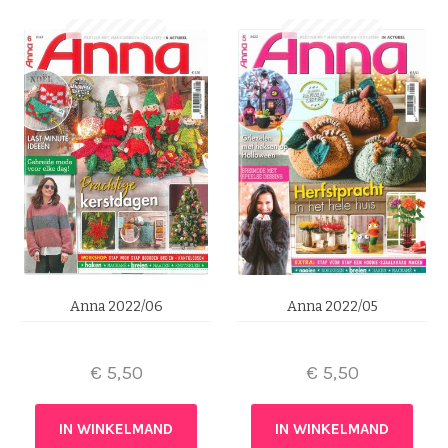
Anna 2022/06
Anna 2022/05
€
5,50
€
5,50
IN WINKELMAND
IN WINKELMAND