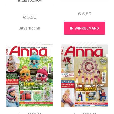
Anna 2020/04
€
5,50
€
5,50
Uitverkocht!
IN WINKELMAND