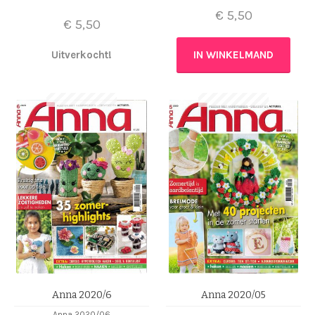
€
5,50
€
5,50
Uitverkocht!
IN WINKELMAND
Anna 2020/6
Anna 2020/05
Anna 2020/06