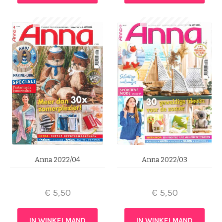
Anna 2022/04
Anna 2022/03
€
5,50
€
5,50
IN WINKELMAND
IN WINKELMAND