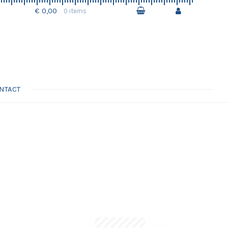
€ 0,00
0 items
NTACT