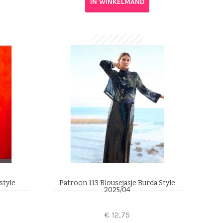
IN WINKELMAND
style
Patroon 113 Blousejasje Burda Style
2025/04
€
12,75