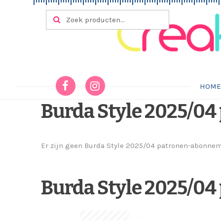
Ga door naar navigatie
Ga naar de inhoud
Zoeken naar:
ZOEKEN
HOM
Burda Style 2025/0
Er zijn geen Burda Style 2025/04 patronen-abonne
Burda Style 2025/04