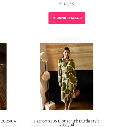
€
12,75
IN WINKELMAND
e 2025/04
Patroon 105 Blousejurk Burda style
2025/04