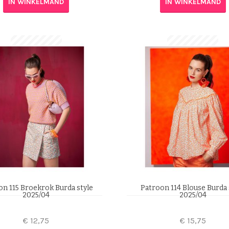
IN WINKELMAND
IN WINKELMAND
on 115 Broekrok Burda style
Patroon 114 Blouse Burda 
2025/04
2025/04
€
12,75
€
15,75