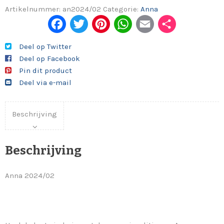
Artikelnummer:
an2024/02
Categorie:
Anna
Fac
Twi
Pint
Wh
Em
Del
ebo
tter
eres
ats
ail
en
Deel op Twitter
Deel op Facebook
ok
t
App
Pin dit product
Deel via e-mail
Beschrijving
Beschrijving
Anna 2024/02