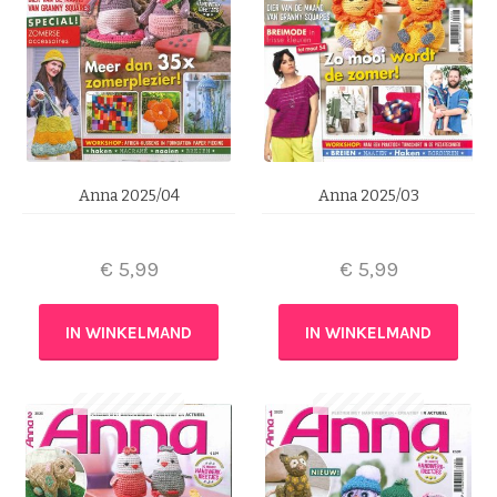
Anna 2025/04
Anna 2025/03
€
5,99
€
5,99
IN WINKELMAND
IN WINKELMAND