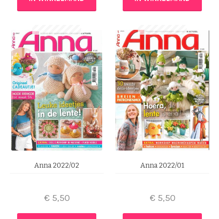
Anna 2022/02
Anna 2022/01
€
5,50
€
5,50