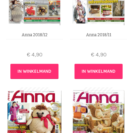
Anna 2018/12
Anna 2018/11
€
4,90
€
4,90
IN WINKELMAND
IN WINKELMAND