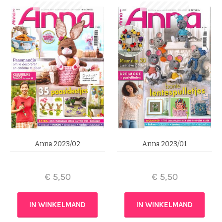
Anna 2023/02
Anna 2023/01
€
5,50
€
5,50
IN WINKELMAND
IN WINKELMAND