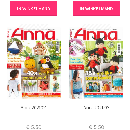
IN WINKELMAND
IN WINKELMAND
Anna 2021/04
Anna 2021/03
€
5,50
€
5,50