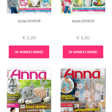
Anna 2019/04
Anna 2019/03
€
5,20
€
5,20
IN WINKELMAND
IN WINKELMAND