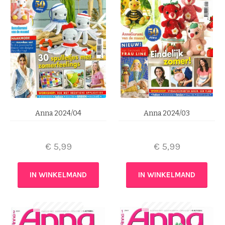
Anna 2024/04
Anna 2024/03
€
5,99
€
5,99
IN WINKELMAND
IN WINKELMAND