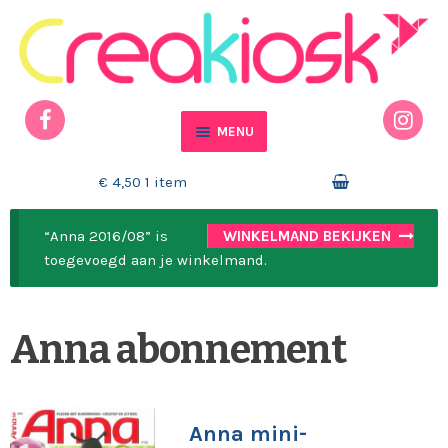
Ga door naar navigatie
Ga naar de inhoud
MENU
Home
€ 4,50
1 item
Actueel
“Anna 2016/08” is
WINKELMAND BEKIJKEN
toegevoegd aan je winkelmand.
Mijn account
Winkelmand
Anna abonnement
Contact
Anna mini-