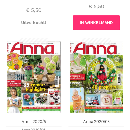
€
5,50
€
5,50
Uitverkocht!
IN WINKELMAND
Anna 2020/6
Anna 2020/05
Anna 2020/06