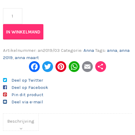
Anna 2019/03 aantal
IN WINKELMAND
Artikelnummer:
an2019/03
Categorie:
Anna
Tags:
anna
,
anna
2019
,
anna maart
Fac
Twi
Pint
Wh
Em
Del
ebo
tter
eres
ats
ail
en
Deel op Twitter
Deel op Facebook
ok
t
App
Pin dit product
Deel via e-mail
Beschrijving