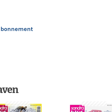
-abonnement
gaven