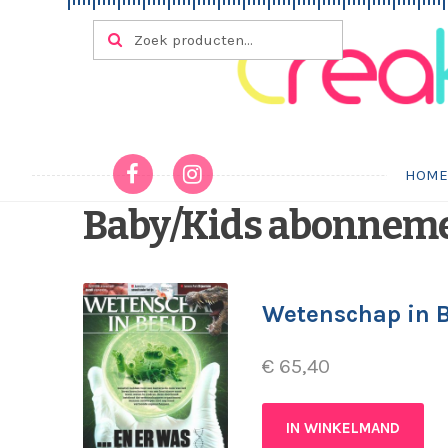
Ga door naar navigatie
Ga naar de inhoud
Zoeken naar:
ZOEKEN
HOM
Baby/Kids abonnem
Wetenschap in B
€
65,40
IN WINKELMAND