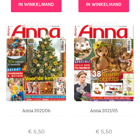
IN WINKELMAND
IN WINKELMAND
Anna 2021/06
Anna 2021/05
€
5,50
€
5,50