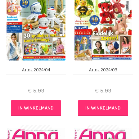
Anna 2024/04
Anna 2024/03
€
5,99
€
5,99
IN WINKELMAND
IN WINKELMAND