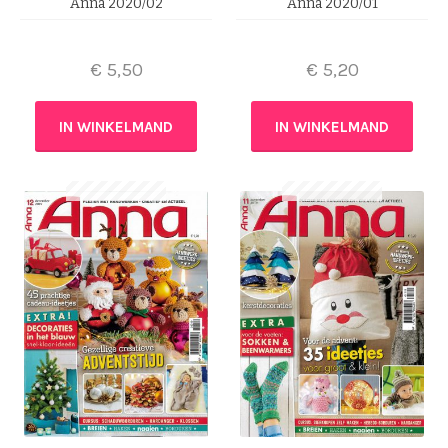
Anna 2020/02
Anna 2020/01
€
5,50
€
5,20
IN WINKELMAND
IN WINKELMAND