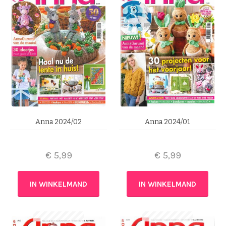
Anna 2024/02
Anna 2024/01
€
5,99
€
5,99
IN WINKELMAND
IN WINKELMAND