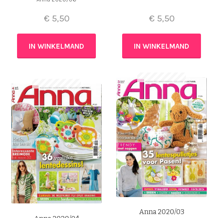
€
5,50
€
5,50
IN WINKELMAND
IN WINKELMAND
Anna 2020/03