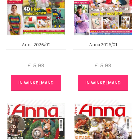
Anna 2026/02
Anna 2026/01
€
5,99
€
5,99
IN WINKELMAND
IN WINKELMAND