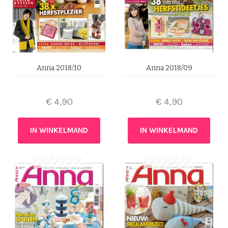
Anna 2018/10
Anna 2018/09
€
4,90
€
4,90
IN WINKELMAND
IN WINKELMAND