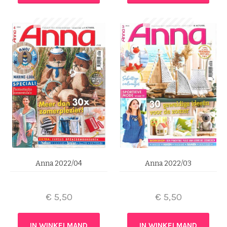
Anna 2022/04
Anna 2022/03
€
5,50
€
5,50
IN WINKELMAND
IN WINKELMAND