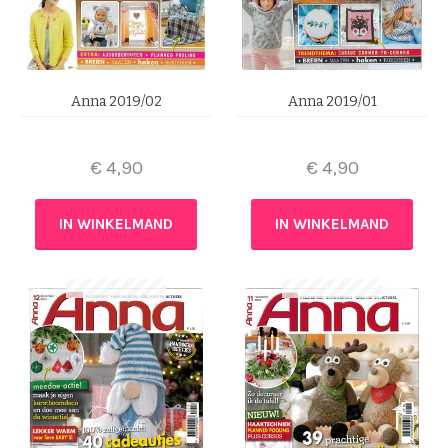
Anna 2019/02
Anna 2019/01
€
4,90
€
4,90
IN WINKELMAND
IN WINKELMAND