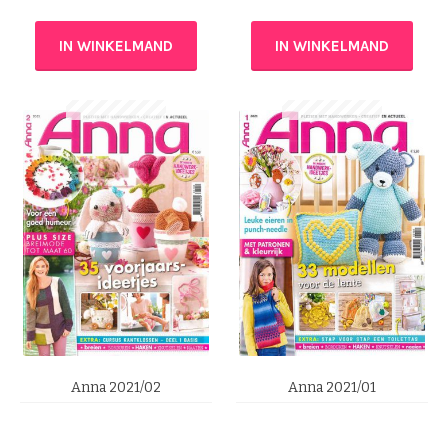
IN WINKELMAND
IN WINKELMAND
Anna 2021/02
Anna 2021/01