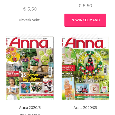
€
5,50
€
5,50
Uitverkocht!
IN WINKELMAND
Anna 2020/6
Anna 2020/05
Anna 2020/06