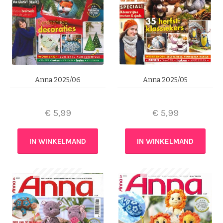
Anna 2025/06
Anna 2025/05
€
5,99
€
5,99
IN WINKELMAND
IN WINKELMAND