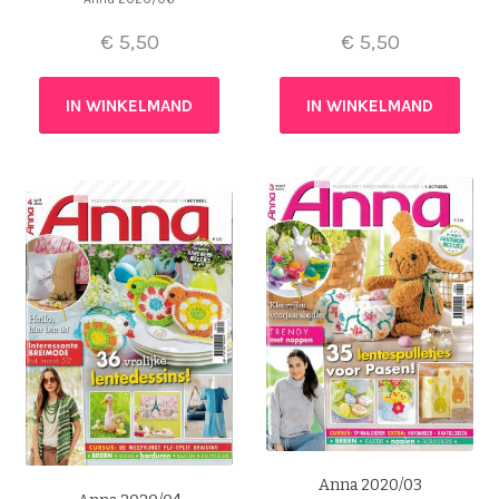
€
5,50
€
5,50
IN WINKELMAND
IN WINKELMAND
Anna 2020/03