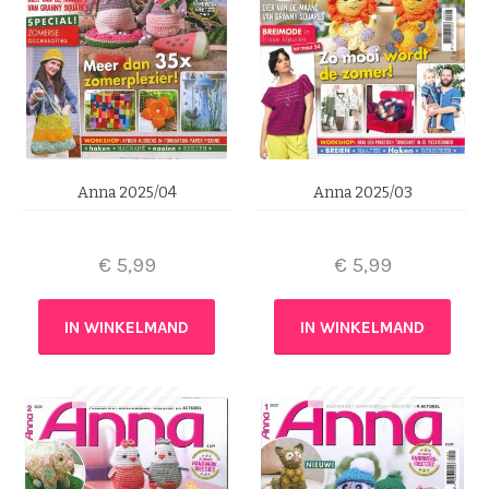
Anna 2025/04
Anna 2025/03
€
5,99
€
5,99
IN WINKELMAND
IN WINKELMAND