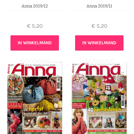
Anna 2019/12
Anna 2019/11
€
5,20
€
5,20
IN WINKELMAND
IN WINKELMAND