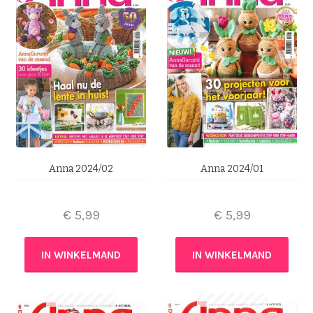
Anna 2024/02
Anna 2024/01
€
5,99
€
5,99
IN WINKELMAND
IN WINKELMAND