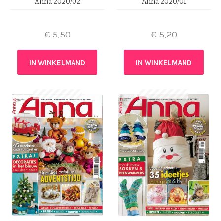
Anna 2020/02
Anna 2020/01
€
5,50
€
5,20
IN WINKELMAND
IN WINKELMAND