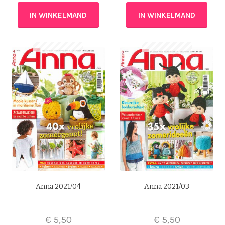
IN WINKELMAND
IN WINKELMAND
Anna 2021/04
Anna 2021/03
€
5,50
€
5,50