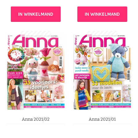
IN WINKELMAND
IN WINKELMAND
Anna 2021/02
Anna 2021/01