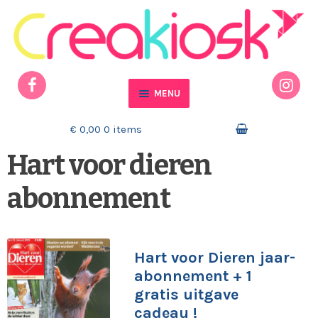
Ga door naar navigatie
Ga naar de inhoud
MENU
Home
€ 0,00
0 items
Hart voor dieren
Actueel
abonnement
Mijn account
Winkelmand
Hart voor Dieren jaar-
Contact
abonnement + 1
gratis uitgave
cadeau !