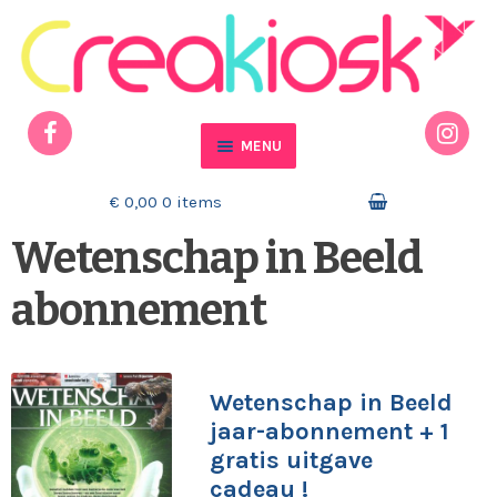
Ga door naar navigatie
Ga naar de inhoud
MENU
Home
€ 0,00
0 items
Wetenschap in Beeld
Actueel
abonnement
Mijn account
Winkelmand
Wetenschap in Beeld
Contact
jaar-abonnement + 1
gratis uitgave
cadeau !