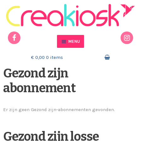
Ga door naar navigatie
Ga naar de inhoud
MENU
Home
€ 0,00
0 items
Gezond zijn
Actueel
abonnement
Mijn account
Winkelmand
Er zijn geen Gezond zijn-abonnementen gevonden.
Contact
Gezond zijn losse