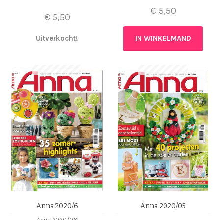
€
5,50
€
5,50
Uitverkocht!
IN WINKELMAND
Anna 2020/6
Anna 2020/05
Anna 2020/06