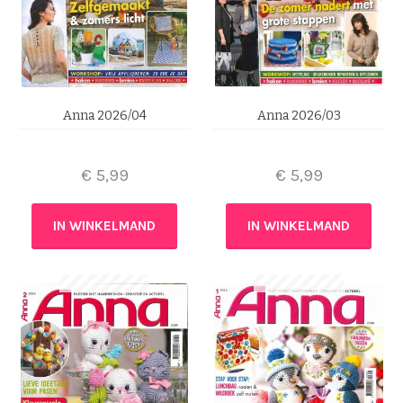
Anna 2026/04
Anna 2026/03
€
5,99
€
5,99
IN WINKELMAND
IN WINKELMAND