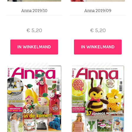
Anna 2019/10
Anna 2019/09
€
5,20
€
5,20
IN WINKELMAND
IN WINKELMAND