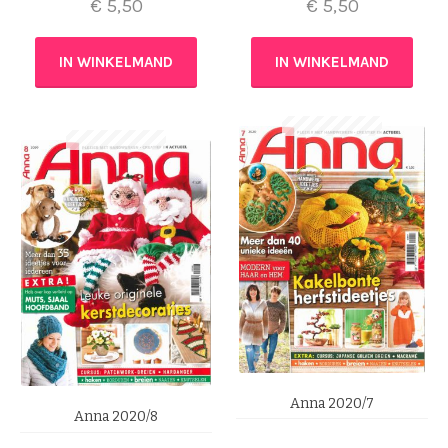
€
5,50
€
5,50
IN WINKELMAND
IN WINKELMAND
Anna 2020/7
Anna 2020/8