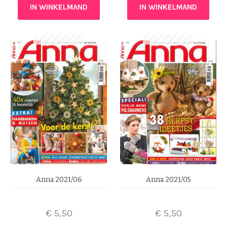
IN WINKELMAND
IN WINKELMAND
Anna 2021/06
Anna 2021/05
€
5,50
€
5,50