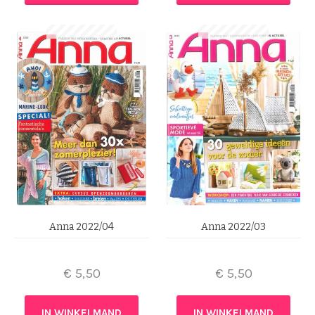
Anna 2022/04
Anna 2022/03
€
5,50
€
5,50
IN WINKELMAND
IN WINKELMAND