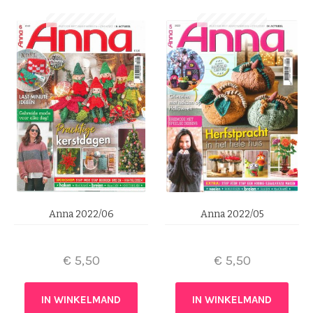
Anna 2022/06
Anna 2022/05
€
5,50
€
5,50
IN WINKELMAND
IN WINKELMAND