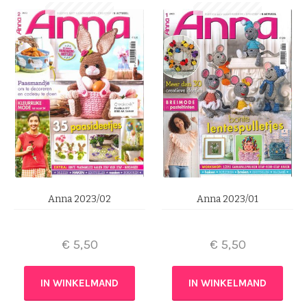
Anna 2023/02
Anna 2023/01
€
5,50
€
5,50
IN WINKELMAND
IN WINKELMAND