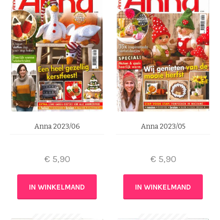
Anna 2023/06
Anna 2023/05
€
5,90
€
5,90
IN WINKELMAND
IN WINKELMAND