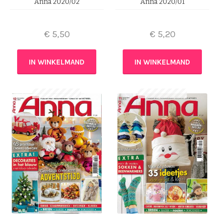
Anna 2020/02
Anna 2020/01
€
5,50
€
5,20
IN WINKELMAND
IN WINKELMAND