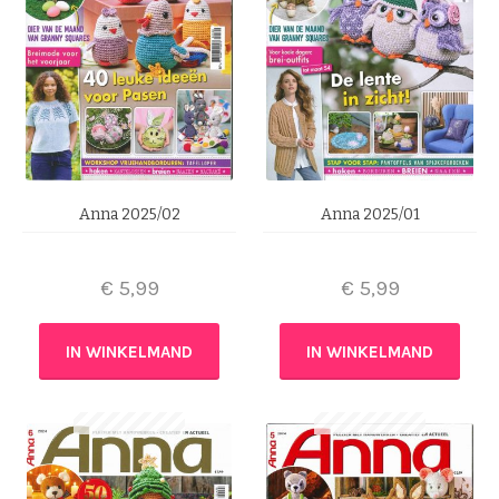
Anna 2025/02
Anna 2025/01
€
5,99
€
5,99
IN WINKELMAND
IN WINKELMAND