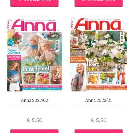
Anna 2022/02
Anna 2022/01
€
5,50
€
5,50