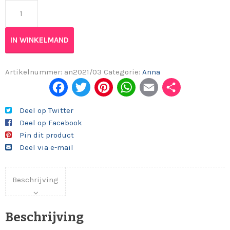
Anna 2021/03 aantal
IN WINKELMAND
Artikelnummer:
an2021/03
Categorie:
Anna
Fac
Twi
Pint
Wh
Em
Del
ebo
tter
eres
ats
ail
en
Deel op Twitter
Deel op Facebook
ok
t
App
Pin dit product
Deel via e-mail
Beschrijving
Beschrijving