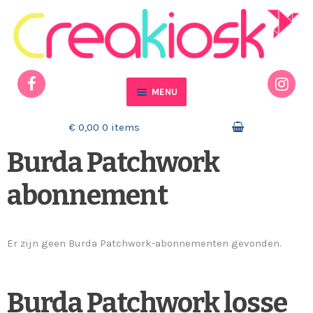
Ga door naar navigatie
Ga naar de inhoud
MENU
Home
€ 0,00
0 items
Burda Patchwork
Actueel
abonnement
Mijn account
Winkelmand
Er zijn geen Burda Patchwork-abonnementen gevonden.
Contact
Burda Patchwork losse