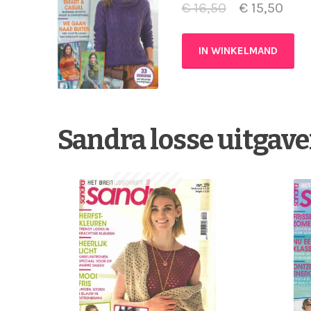
€
16,50
€
15,50
IN WINKELMAND
Sandra losse uitgav