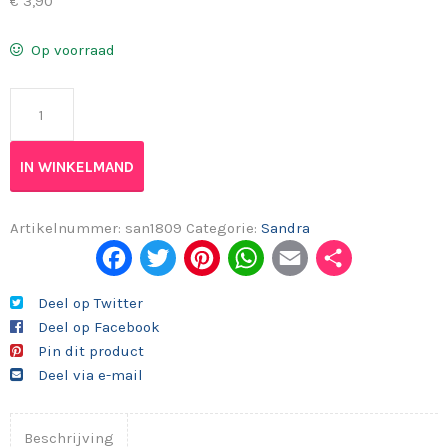
€
3,90
Op voorraad
Sandra 2018/09 aantal
IN WINKELMAND
Artikelnummer:
san1809
Categorie:
Sandra
Fac
Twi
Pint
Wh
Em
Del
ebo
tter
eres
ats
ail
en
Deel op Twitter
Deel op Facebook
ok
t
App
Pin dit product
Deel via e-mail
Beschrijving