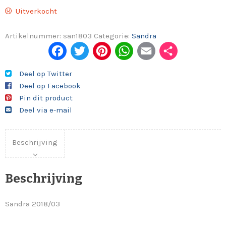
Uitverkocht
Artikelnummer:
san1803
Categorie:
Sandra
Fac
Twi
Pint
Wh
Em
Del
ebo
tter
eres
ats
ail
en
Deel op Twitter
Deel op Facebook
ok
t
App
Pin dit product
Deel via e-mail
Beschrijving
Beschrijving
Sandra 2018/03