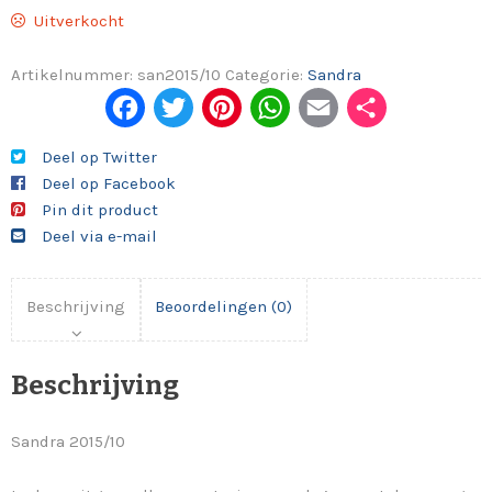
Uitverkocht
Artikelnummer:
san2015/10
Categorie:
Sandra
Fac
Twi
Pint
Wh
Em
Del
ebo
tter
eres
ats
ail
en
Deel op Twitter
Deel op Facebook
ok
t
App
Pin dit product
Deel via e-mail
Beschrijving
Beoordelingen (0)
Beschrijving
Sandra 2015/10