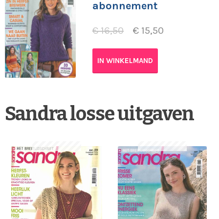
abonnement
€
16,50
€
15,50
IN WINKELMAND
Sandra losse uitgaven