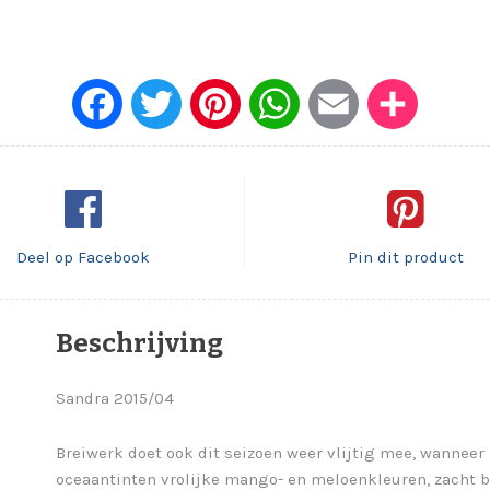
Face
Twitt
Pinte
What
Emai
Dele
book
er
rest
sApp
l
n
Deel op Facebook
Pin dit product
Beschrijving
Sandra 2015/04
Breiwerk doet ook dit seizoen weer vlijtig mee, wannee
oceaantinten vrolijke mango- en meloenkleuren, zacht br