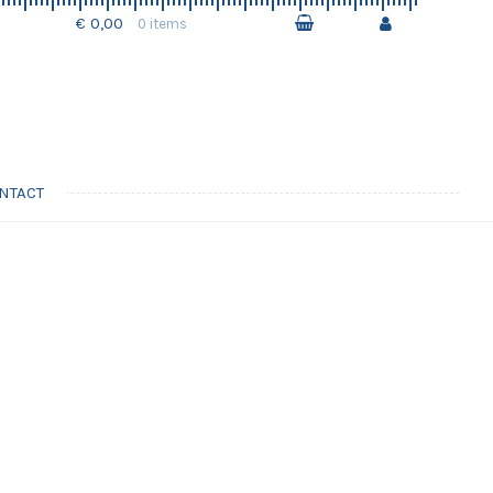
€ 0,00
0 items
NTACT