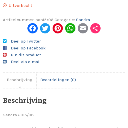
Uitverkocht
Artikelnummer:
san15/06
Categorie:
Sandra
Fac
Twi
Pint
Wh
Em
Del
ebo
tter
eres
ats
ail
en
Deel op Twitter
Deel op Facebook
ok
t
App
Pin dit product
Deel via e-mail
Beschrijving
Beoordelingen (0)
Beschrijving
Sandra 2015/06