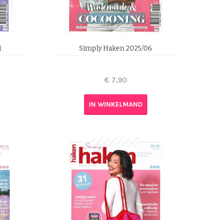
1
Simply Haken 2025/06
€
7,90
IN WINKELMAND