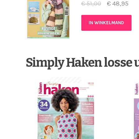
€
51,00
€
48,95
IN WINKELMAND
Simply Haken losse 