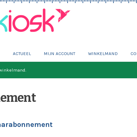
E
ACTUEEL
MIJN ACCOUNT
WINKELMAND
CO
 winkelmand.
nement
aarabonnement