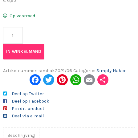
€
6,95
Op voorraad
Simply Haken 2021/06 aantal
IN WINKELMAND
Artikelnummer:
simhak2021/06
Categorie:
Simply Haken
Fac
Twi
Pint
Wh
Em
Del
ebo
tter
eres
ats
ail
en
Deel op Twitter
Deel op Facebook
ok
t
App
Pin dit product
Deel via e-mail
Beschrijving