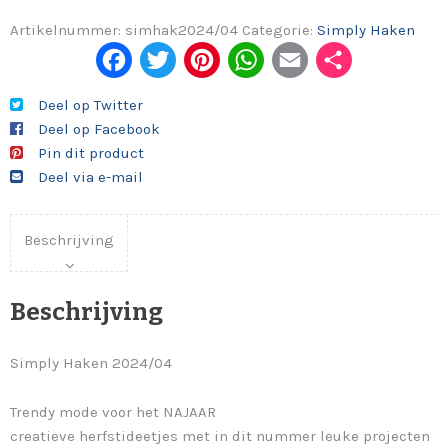
Artikelnummer:
simhak2024/04
Categorie:
Simply Haken
Fac
Twi
Pint
Wh
Em
Del
ebo
tter
eres
ats
ail
en
Deel op Twitter
Deel op Facebook
ok
t
App
Pin dit product
Deel via e-mail
Beschrijving
Beschrijving
Simply Haken 2024/04
Trendy mode voor het NAJAAR
creatieve herfstideetjes met in dit nummer leuke projecten