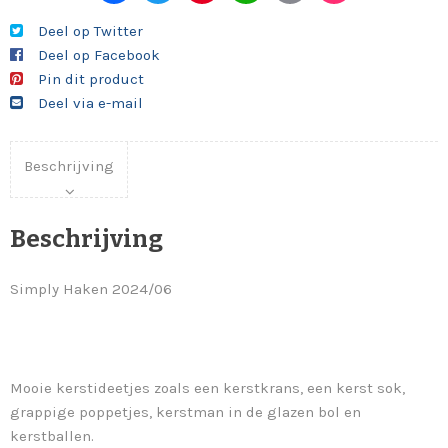
ebo
tter
eres
ats
ail
en
Deel op Twitter
Deel op Facebook
ok
t
App
Pin dit product
Deel via e-mail
Beschrijving
Beschrijving
Simply Haken 2024/06
Mooie kerstideetjes zoals een kerstkrans, een kerst sok,
grappige poppetjes, kerstman in de glazen bol en
kerstballen.