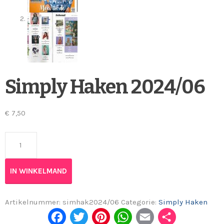
Simply Haken 2024/06
€
7,50
Simply Haken 2024/06 aantal
IN WINKELMAND
Artikelnummer:
simhak2024/06
Categorie:
Simply Haken
Fac
Twi
Pint
Wh
Em
Del