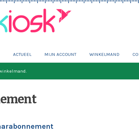
E
ACTUEEL
MIJN ACCOUNT
WINKELMAND
CO
 winkelmand.
nement
aarabonnement