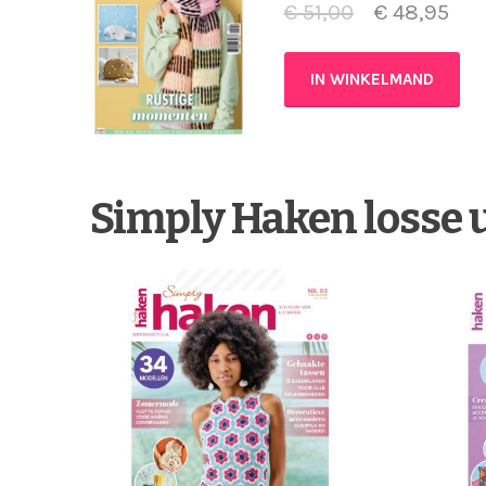
€
51,00
€
48,95
IN WINKELMAND
Simply Haken losse 