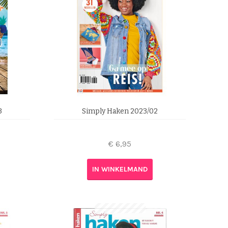
3
Simply Haken 2023/02
€
6,95
IN WINKELMAND