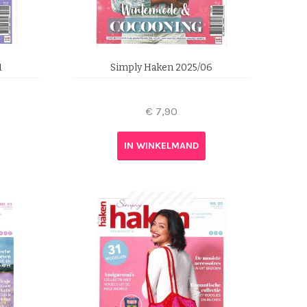
1
Simply Haken 2025/06
€
7,90
IN WINKELMAND