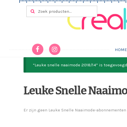
Ga door naar navigatie
Ga naar de inhoud
Zoeken naar:
ZOEKEN
HOM
“Leuke snelle naaimode 2018/14” is toegevoeg
Leuke Snelle Naaim
Er zijn geen Leuke Snelle Naaimode-abonnementen