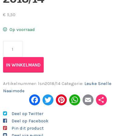
€
5,50
Op voorraad
Leuke snelle naaimode 2018/14 aantal
IN WINKELMAND
Artikelnummer:
lsn2018/14
Categorie:
Leuke Snelle
Naaimode
Fac
Twi
Pint
Wh
Em
Del
ebo
tter
eres
ats
ail
en
Deel op Twitter
Deel op Facebook
ok
t
App
Pin dit product
Deel via e-mail