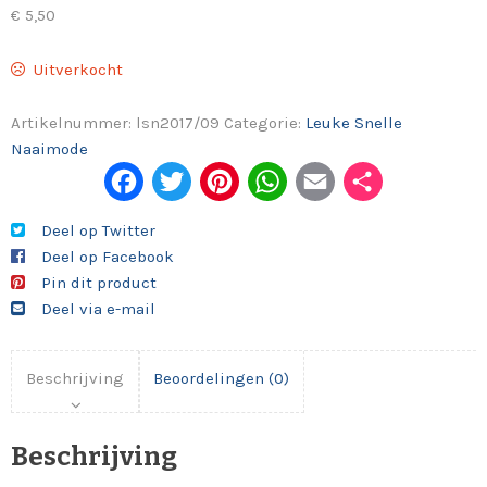
€
5,50
Uitverkocht
Artikelnummer:
lsn2017/09
Categorie:
Leuke Snelle
Naaimode
Fac
Twi
Pint
Wh
Em
Del
ebo
tter
eres
ats
ail
en
Deel op Twitter
Deel op Facebook
ok
t
App
Pin dit product
Deel via e-mail
Beschrijving
Beoordelingen (0)
Beschrijving