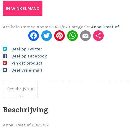
IN WINKELMAND
Artikelnummer:
ancrea2023/57
Categorie:
Anna Creatief
Fac
Twi
Pint
Wh
Em
Del
ebo
tter
eres
ats
ail
en
Deel op Twitter
Deel op Facebook
ok
t
App
Pin dit product
Deel via e-mail
Beschrijving
Beschrijving
Anna Creatief 2023/57