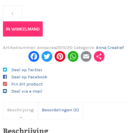
Anna Creatief 2015/20 aantal
IN WINKELMAND
Artikelnummer:
annacrea2015/20
Categorie:
Anna Creatief
Fac
Twi
Pint
Wh
Em
Del
ebo
tter
eres
ats
ail
en
Deel op Twitter
Deel op Facebook
ok
t
App
Pin dit product
Deel via e-mail
Beschrijving
Beoordelingen (0)
Beschrijving