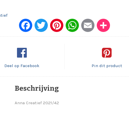
tief
Face
Twitt
Pinte
What
Emai
Dele
book
er
rest
sApp
l
n
Deel op Facebook
Pin dit product
Beschrijving
Anna Creatief 2021/42