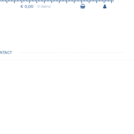
€ 0,00
0 items
NTACT