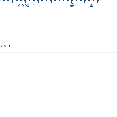
€ 0,00
0 items
NTACT