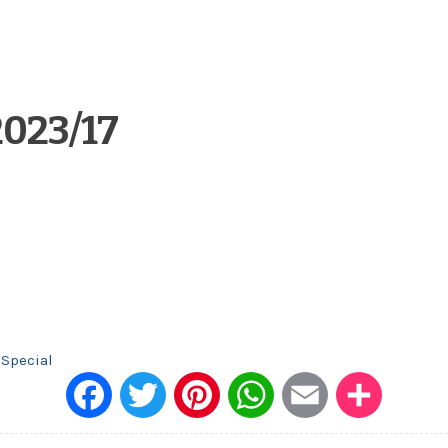
2023/17
Special
Face
Twitt
Pinte
What
Emai
Dele
book
er
rest
sApp
l
n