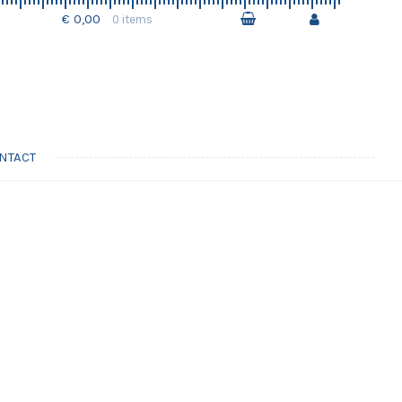
€ 0,00
0 items
NTACT