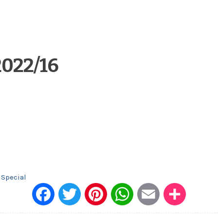
2022/16
 Special
Face
Twitt
Pinte
What
Emai
Dele
book
er
rest
sApp
l
n