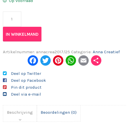
Op voorraad
Anna Creatief 2017/25 aantal
IN WINKELMAND
Artikelnummer:
annacrea2017/25
Categorie:
Anna Creatief
Fac
Twi
Pint
Wh
Em
Del
ebo
tter
eres
ats
ail
en
Deel op Twitter
Deel op Facebook
ok
t
App
Pin dit product
Deel via e-mail
Beschrijving
Beoordelingen (0)