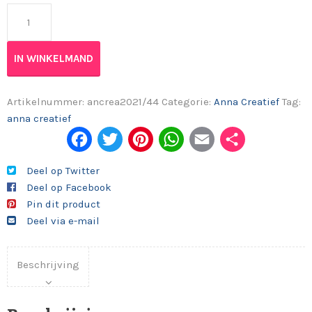
Anna creatief 2021/44 aantal
IN WINKELMAND
Artikelnummer:
ancrea2021/44
Categorie:
Anna Creatief
Tag:
anna creatief
Fac
Twi
Pint
Wh
Em
Del
ebo
tter
eres
ats
ail
en
Deel op Twitter
Deel op Facebook
ok
t
App
Pin dit product
Deel via e-mail
Beschrijving