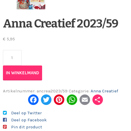
Anna Creatief 2023/59
€
5,95
Anna Creatief 2023/59 aantal
IN WINKELMAND
Artikelnummer:
ancrea2023/59
Categorie:
Anna Creatief
Fac
Twi
Pint
Wh
Em
Del
ebo
tter
eres
ats
ail
en
Deel op Twitter
Deel op Facebook
ok
t
App
Pin dit product