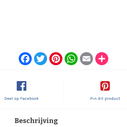
Face
Twitt
Pinte
What
Emai
Dele
book
er
rest
sApp
l
n
Deel op Facebook
Pin dit product
Beschrijving