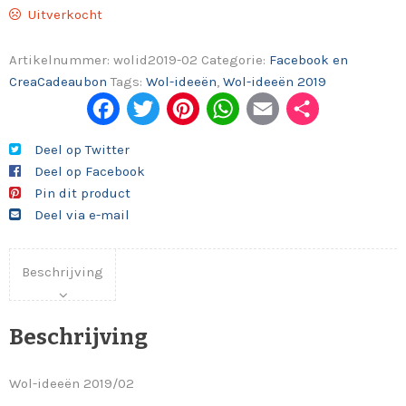
Uitverkocht
Artikelnummer:
wolid2019-02
Categorie:
Facebook en
CreaCadeaubon
Tags:
Wol-ideeën
,
Wol-ideeën 2019
Fac
Twi
Pint
Wh
Em
Del
ebo
tter
eres
ats
ail
en
Deel op Twitter
Deel op Facebook
ok
t
App
Pin dit product
Deel via e-mail
Beschrijving
Beschrijving
Wol-ideeën 2019/02