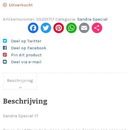
Uitverkocht
Artikelnummer:
SS201717
Categorie:
Sandra Special
Fac
Twi
Pint
Wh
Em
Del
ebo
tter
eres
ats
ail
en
Deel op Twitter
Deel op Facebook
ok
t
App
Pin dit product
Deel via e-mail
Beschrijving
Beschrijving
Sandra Special 17