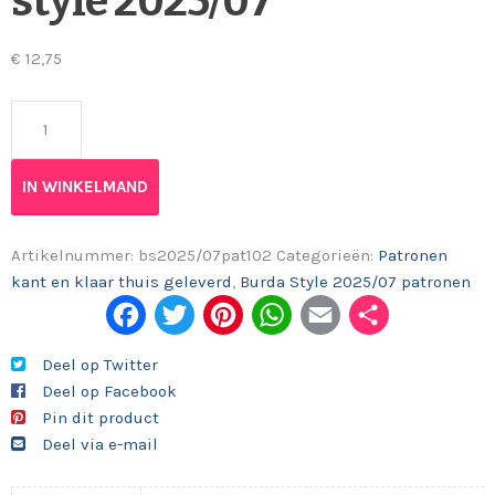
style 2025/07
€
12,75
Patroon 102 Top Burda style 2025/07 aantal
IN WINKELMAND
Artikelnummer:
bs2025/07pat102
Categorieën:
Patronen
kant en klaar thuis geleverd
,
Burda Style 2025/07 patronen
Fac
Twi
Pint
Wh
Em
Del
ebo
tter
eres
ats
ail
en
Deel op Twitter
Deel op Facebook
ok
t
App
Pin dit product
Deel via e-mail