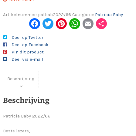
Artikelnummer:
patbab2022/66
Categorie:
Patricia Baby
Fac
Twi
Pint
Wh
Em
Del
ebo
tter
eres
ats
ail
en
Deel op Twitter
Deel op Facebook
ok
t
App
Pin dit product
Deel via e-mail
Beschrijving
Beschrijving
Patricia Baby 2022/66
Beste lezers,