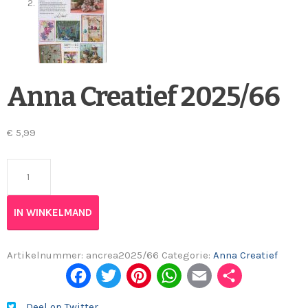
Anna Creatief 2025/66
€
5,99
Anna Creatief 2025/66 aantal
IN WINKELMAND
Artikelnummer:
ancrea2025/66
Categorie:
Anna Creatief
Fac
Twi
Pint
Wh
Em
Del
ebo
tter
eres
ats
ail
en
Deel op Twitter