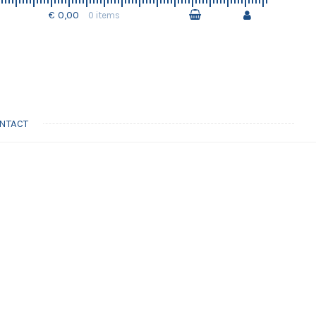
€ 0,00
0 items
NTACT