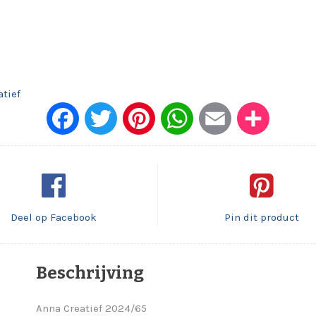
tief
Face
Twitt
Pinte
What
Emai
Dele
book
er
rest
sApp
l
n
Deel op Facebook
Pin dit product
Beschrijving
Anna Creatief 2024/65