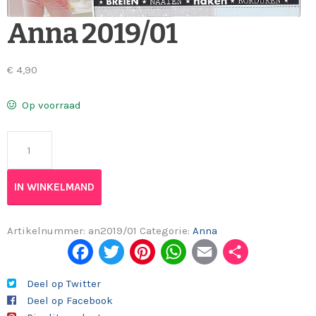
Anna 2019/01
€
4,90
Op voorraad
Anna 2019/01 aantal
IN WINKELMAND
Artikelnummer:
an2019/01
Categorie:
Anna
Fac
Twi
Pint
Wh
Em
Del
ebo
tter
eres
ats
ail
en
Deel op Twitter
Deel op Facebook
ok
t
App