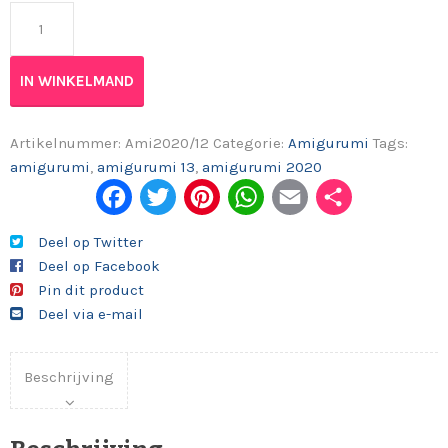
Amigurumi 2020/13 aantal
IN WINKELMAND
Artikelnummer:
Ami2020/12
Categorie:
Amigurumi
Tags:
amigurumi
,
amigurumi 13
,
amigurumi 2020
Fac
Twi
Pint
Wh
Em
Del
ebo
tter
eres
ats
ail
en
Deel op Twitter
Deel op Facebook
ok
t
App
Pin dit product
Deel via e-mail
Beschrijving